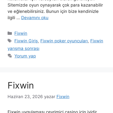
Sitemizde oyun oynayarak çok para kazanabilir
ve eğlenebilirsiniz. Bunun için bize kendinizle
ilgili …
Devamını oku
Kategoriler
Fixwin
Etiketler
Fixwin Giriş
,
Fixwin poker oyuncuları
,
Fixwin
yarışma sonrası
Yorum yap
Fixwin
Haziran 23, 2026
yazar
Fixwin
Fixwin uygulaması çevrimiçi casino için iyidir.