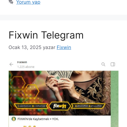
Yorum yap
Fixwin Telegram
Ocak 13, 2025
yazar
Fixwin