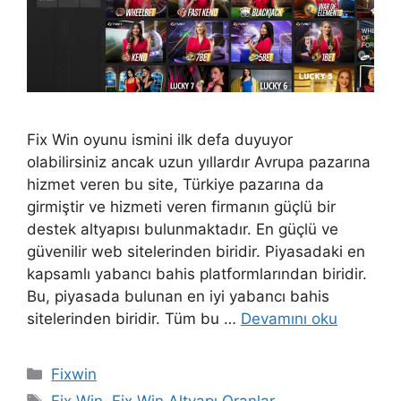
Fix Win oyunu ismini ilk defa duyuyor
olabilirsiniz ancak uzun yıllardır Avrupa pazarına
hizmet veren bu site, Türkiye pazarına da
girmiştir ve hizmeti veren firmanın güçlü bir
destek altyapısı bulunmaktadır. En güçlü ve
güvenilir web sitelerinden biridir. Piyasadaki en
kapsamlı yabancı bahis platformlarından biridir.
Bu, piyasada bulunan en iyi yabancı bahis
sitelerinden biridir. Tüm bu …
Devamını oku
Kategoriler
Fixwin
Etiketler
Fix Win
,
Fix Win Altyapı Oranlar