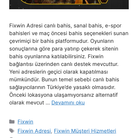
Fixwin Adresi canlı bahis, sanal bahis, e-spor
bahisleri ve maç öncesi bahis seçenekleri sunan
çevrimiçi bir bahis platformudur. Oyunların
sonuçlarına göre para yatırıp çekerek sitenin
bahis oyunlarına katılabilirsiniz. Fixwin
bağlantısı üzerinden canlı destek mevcuttur.
Yeni adreslerin geçici olarak kapatılması
mümkündür. Bunun temel sebebi canlı bahis
sağlayıcılarının Türkiye’de yasaklı olmasıdır.
Önceki lokasyona ulaşamıyorsanız alternatif
olarak mevcut …
Devamını oku
Kategoriler
Fixwin
Etiketler
Fixwin Adresi
,
Fixwin Müşteri Hizmetleri