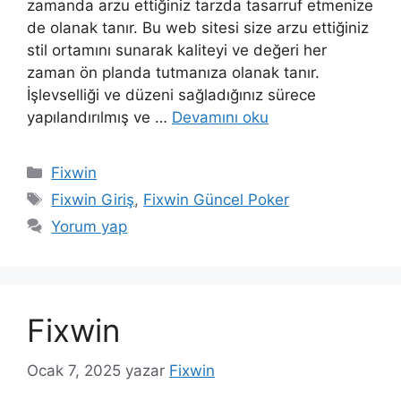
zamanda arzu ettiğiniz tarzda tasarruf etmenize
de olanak tanır. Bu web sitesi size arzu ettiğiniz
stil ortamını sunarak kaliteyi ve değeri her
zaman ön planda tutmanıza olanak tanır.
İşlevselliği ve düzeni sağladığınız sürece
yapılandırılmış ve …
Devamını oku
Kategoriler
Fixwin
Etiketler
Fixwin Giriş
,
Fixwin Güncel Poker
Yorum yap
Fixwin
Ocak 7, 2025
yazar
Fixwin