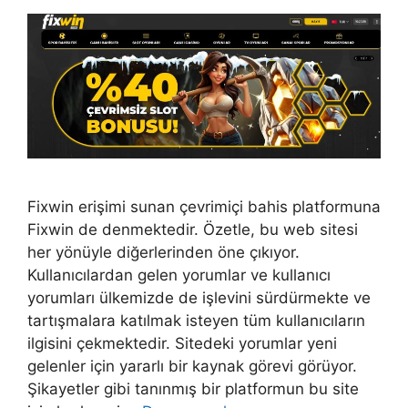
Fixwin erişimi sunan çevrimiçi bahis platformuna
Fixwin de denmektedir. Özetle, bu web sitesi
her yönüyle diğerlerinden öne çıkıyor.
Kullanıcılardan gelen yorumlar ve kullanıcı
yorumları ülkemizde de işlevini sürdürmekte ve
tartışmalara katılmak isteyen tüm kullanıcıların
ilgisini çekmektedir. Sitedeki yorumlar yeni
gelenler için yararlı bir kaynak görevi görüyor.
Şikayetler gibi tanınmış bir platformun bu site