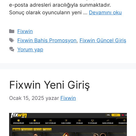
e-posta adresleri aracılığıyla sunmaktadır.
Sonuç olarak oyuncuların yeni …
Devamını oku
Kategoriler
Fixwin
Etiketler
Fixwin Bahis Promosyon
,
Fixwin Güncel Giriş
Yorum yap
Fixwin Yeni Giriş
Ocak 15, 2025
yazar
Fixwin