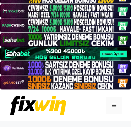
İçeriğe
atla
Menü