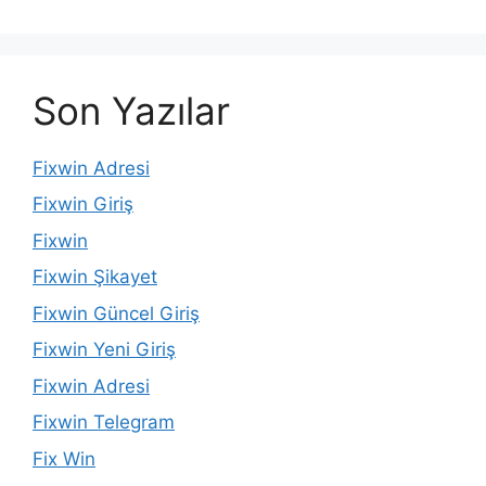
Son Yazılar
Fixwin Adresi
Fixwin Giriş
Fixwin
Fixwin Şikayet
Fixwin Güncel Giriş
Fixwin Yeni Giriş
Fixwin Adresi
Fixwin Telegram
Fix Win