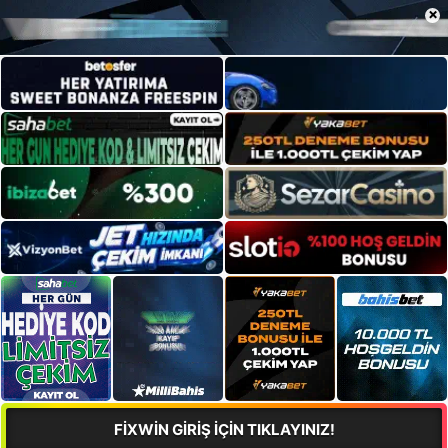
×
FİXWİN GİRİŞ İÇİN TIKLAYINIZ!