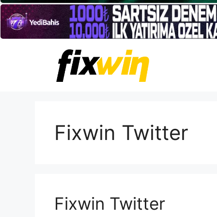
İçeriğe
atla
Fixwin Twitter
Fixwin Twitter