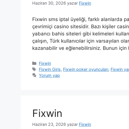
Haziran 30, 2026
yazar
Fixwin
Fixwin sms iptal üyeliği, farklı alanlarda 
çevrimiçi casino sitesidir. Bazı kişiler c
yabancı bahis siteleri gibi kelimeleri kull
çalışın, Türk kullanıcılar için varsayılan
kazanabilir ve eğlenebilirsiniz. Bunun için 
Kategoriler
Fixwin
Etiketler
Fixwin Giriş
,
Fixwin poker oyuncuları
,
Fixwin ya
Yorum yap
Fixwin
Haziran 23, 2026
yazar
Fixwin