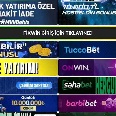
FİXWİN GİRİŞ İÇİN TIKLAYINIZ!