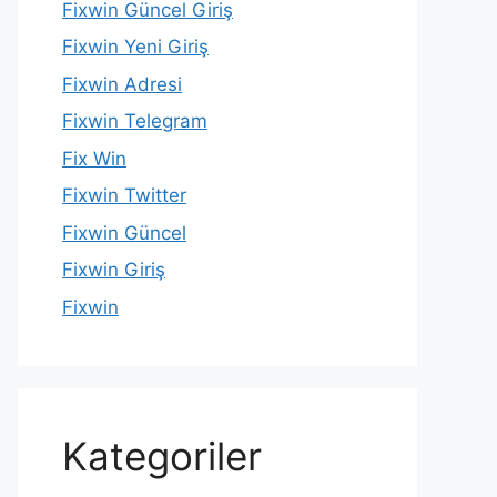
Fixwin Güncel Giriş
Fixwin Yeni Giriş
Fixwin Adresi
Fixwin Telegram
Fix Win
Fixwin Twitter
Fixwin Güncel
Fixwin Giriş
Fixwin
Kategoriler