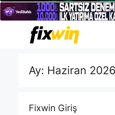
İçeriğe
atla
Ay:
Haziran 202
Fixwin Giriş