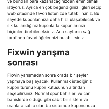
ve bundan para kazanacağınızdan emin olmak
istiyoruz. Ayrıca en çok beğendiğiniz ligleri seçip
web sitesinde favori listenizde tutabilirsiniz. Bu
sayede kuponlarınıza daha hızlı ulaşabilecek ve
sık kullandığınız kuponlarla kuponlarınızı
biçimlendirebileceksiniz. Ana sayfanın sağ
tarafında favori öğelerinizi bulabilirsiniz.
Fixwin yarışma
sonrası
Fixwin yarışmadan sonra orada bir şeyler
yapmaya başlayacak. Kullanmak istediğiniz
kupon türünü kupon kutusunun altından
seçebilirsiniz. Normal spor bahisleri ve canlı
bahislerde olduğu gibi sabit bir sistem ve
oranlara sahip olan bu sistemde kuponunuzu