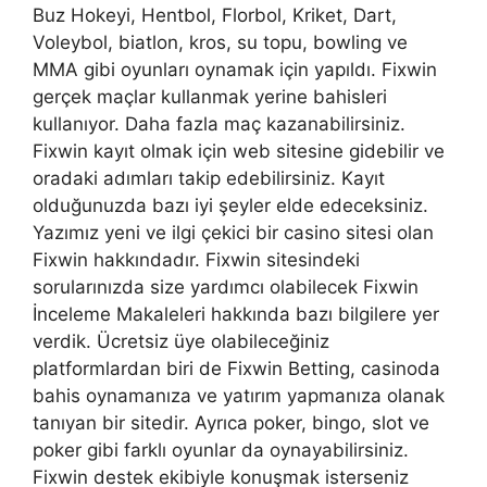
Buz Hokeyi, Hentbol, Florbol, Kriket, Dart,
Voleybol, biatlon, kros, su topu, bowling ve
MMA gibi oyunları oynamak için yapıldı. Fixwin
gerçek maçlar kullanmak yerine bahisleri
kullanıyor. Daha fazla maç kazanabilirsiniz.
Fixwin kayıt olmak için web sitesine gidebilir ve
oradaki adımları takip edebilirsiniz. Kayıt
olduğunuzda bazı iyi şeyler elde edeceksiniz.
Yazımız yeni ve ilgi çekici bir casino sitesi olan
Fixwin hakkındadır. Fixwin sitesindeki
sorularınızda size yardımcı olabilecek Fixwin
İnceleme Makaleleri hakkında bazı bilgilere yer
verdik. Ücretsiz üye olabileceğiniz
platformlardan biri de Fixwin Betting, casinoda
bahis oynamanıza ve yatırım yapmanıza olanak
tanıyan bir sitedir. Ayrıca poker, bingo, slot ve
poker gibi farklı oyunlar da oynayabilirsiniz.
Fixwin destek ekibiyle konuşmak isterseniz