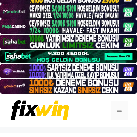
İçeriğe
atla
Menü