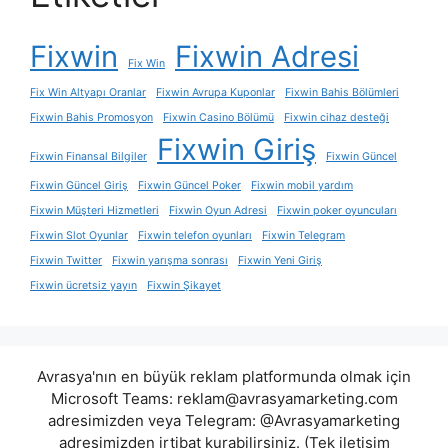
Fixwin
Fixwin Adresi
Fix Win
Fix Win Altyapı Oranlar
Fixwin Avrupa Kuponlar
Fixwin Bahis Bölümleri
Fixwin Bahis Promosyon
Fixwin Casino Bölümü
Fixwin cihaz desteği
Fixwin Giriş
Fixwin Finansal Bilgiler
Fixwin Güncel
Fixwin Güncel Giriş
Fixwin Güncel Poker
Fixwin mobil yardım
Fixwin Müşteri Hizmetleri
Fixwin Oyun Adresi
Fixwin poker oyuncuları
Fixwin Slot Oyunlar
Fixwin telefon oyunları
Fixwin Telegram
Fixwin Twitter
Fixwin yarışma sonrası
Fixwin Yeni Giriş
Fixwin ücretsiz yayın
Fixwin Şikayet
Avrasya'nın en büyük reklam platformunda olmak için
Microsoft Teams:
reklam@avrasyamarketing.com
adresimizden veya Telegram: @Avrasyamarketing
adresimizden irtibat kurabilirsiniz. (Tek iletişim