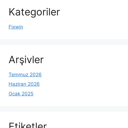
Kategoriler
Fixwin
Arşivler
Temmuz 2026
Haziran 2026
Ocak 2025
Etiketler